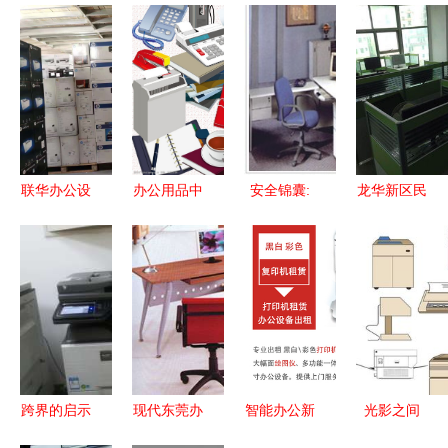
联华办公设
办公用品中
安全锦囊:
龙华新区民
备 卓越品
的灯具 不
警惕灯具回
治大道民泰
质，助力高
只是照亮，
收中的隐藏
大厦办公设
效办公
更是生产力
风险——以
备转让，性
广州番禺模
价比之选，
式为例
一站式升级
无忧
跨界的启示
现代东莞办
智能办公新
光影之间
从办公设备
公家具厂
选择 武汉
灯具型格的