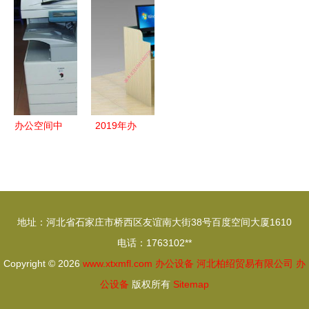
维修到化妆
鑫吉达诚邀
高质量一体
线条诗学与
品行业的转
各界朋友共
机租赁与化
办公美学
型观察
鉴品质
妆品行业的
协同优势
办公空间中
2019年办
的巧藏美妆
公设备价格
高效与美的
走势与批量
平衡艺术
采购策略解
析
地址：河北省石家庄市桥西区友谊南大街38号百度空间大厦1610
电话：1763102**
Copyright © 2026
www.xtxmfl.com
办公设备
河北柏绍贸易有限公司
办
公设备
版权所有
Sitemap