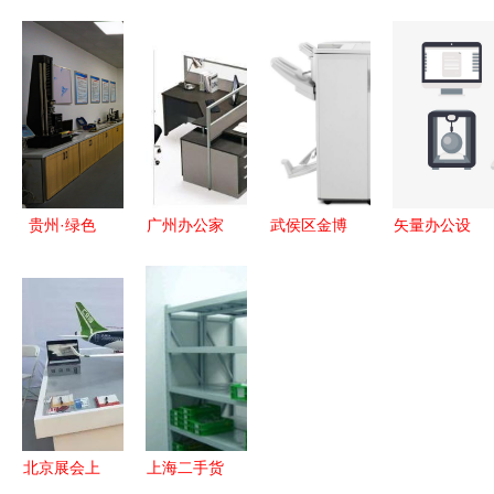
的跨界融合
手空调回收
办公用品出
以责任为基
九龙坡区腾
塘厦工厂货
售 有需要
法士特与化
越办公设备
架铁床回收
的站短 文
妆品行业的
厂的化妆品
办公用品物
体办公
双重启示录
转型之路
资回收
贵州·绿色
广州办公家
武侯区金博
矢量办公设
工厂巡礼|
具直销厂家
办公设备经
备与灯具的
贵州新曙光
品质定制与
营部 照亮
效率与美学
电缆
高效服务的
办公环境的
解析
绿“链”行
优选之地
专业灯具选
动，“碳”路
择
未来
北京展会上
上海二手货