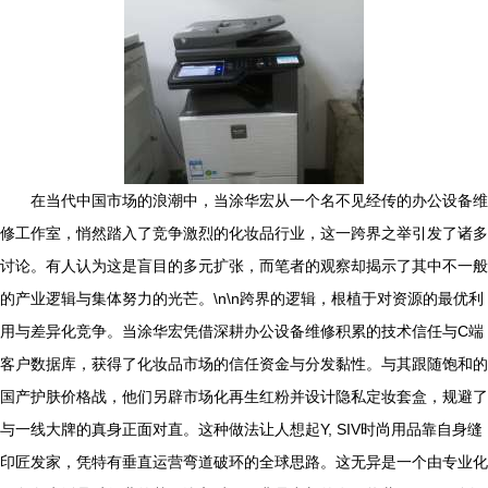
在当代中国市场的浪潮中，当涂华宏从一个名不见经传的办公设备维
修工作室，悄然踏入了竞争激烈的化妆品行业，这一跨界之举引发了诸多
讨论。有人认为这是盲目的多元扩张，而笔者的观察却揭示了其中不一般
的产业逻辑与集体努力的光芒。\n\n跨界的逻辑，根植于对资源的最优利
用与差异化竞争。当涂华宏凭借深耕办公设备维修积累的技术信任与C端
客户数据库，获得了化妆品市场的信任资金与分发黏性。与其跟随饱和的
国产护肤价格战，他们另辟市场化再生红粉并设计隐私定妆套盒，规避了
与一线大牌的真身正面对直。这种做法让人想起Y, SIV时尚用品靠自身缝
印匠发家，凭特有垂直运营弯道破环的全球思路。这无异是一个由专业化