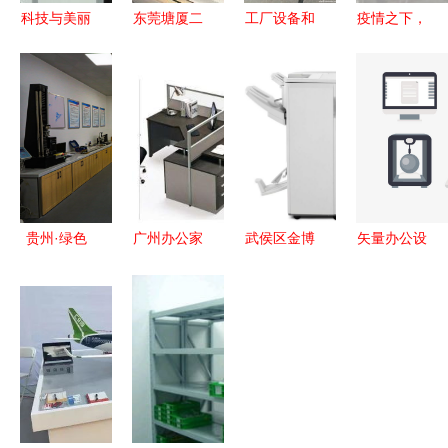
科技与美丽
东莞塘厦二
工厂设备和
疫情之下，
的跨界融合
手空调回收
办公用品出
以责任为基
九龙坡区腾
塘厦工厂货
售 有需要
法士特与化
越办公设备
架铁床回收
的站短 文
妆品行业的
厂的化妆品
办公用品物
体办公
双重启示录
转型之路
资回收
贵州·绿色
广州办公家
武侯区金博
矢量办公设
工厂巡礼|
具直销厂家
办公设备经
备与灯具的
贵州新曙光
品质定制与
营部 照亮
效率与美学
电缆
高效服务的
办公环境的
解析
绿“链”行
优选之地
专业灯具选
动，“碳”路
择
未来