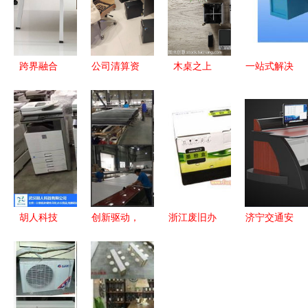
跨界融合
公司清算资
木桌之上
一站式解决
北京通达铭
产转让 95
办公设备、
方案 探索
扬办公设备
新自用台式
眼镜与用品
办公设备销
与化妆品的
办公电脑及
的秩序美学
售、批发、
创新商业模
设备，含主
供应与厂家
式探析
机
的全链条服
务
胡人科技
创新驱动，
浙江废旧办
济宁交通安
您的办公设
视界不同
公设备回
全服务中心
备专家，提
迅鑫以科技
收、采购与
控制台指挥
供高效复印
之光重塑办
出售全攻略
调度指挥桌
机维修与在
公照明新体
办公值班台