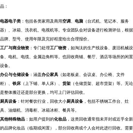
品：
电器电子类
：包括各类家用及商用
空调
、
电脑
（台式机、笔记本、服务
器）、冰箱、洗衣机、电视机等。专业团队会对设备进行检测评估，根据
品牌、型号、使用年限及完好程度给出合理报价。
工厂与商业物资
：专门处理
工厂物资
，如淘汰的生产线设备、废旧机械设
备、电机、电缆、金属边角料等。也回收商铺、餐厅、酒店等场所的闲置
设备。
办公与仓储设备
：涵盖
办公家具
（如老板桌、会议桌、办公椅、文件
柜）、
铁床
（上下铺、单人床）、
货架
（仓储货架、超市货架）等。无论
是整体搬迁还是部分更换，均可上门评估回收。
厨具设备
：针对餐饮行业，回收大小
厨具设备
，包括不锈钢工作台、灶
具、油烟机、消毒柜、冰箱冰柜、餐具等。
其他特殊物品
：如用户提到的
化妆品
，这类回收通常指未开封或近乎全新
的品牌化妆品（临期或闲置），部分回收商或个人会对此进行回收。需要