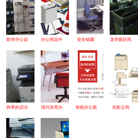
联华办公设
办公用品中
安全锦囊:
龙华新区民
备 卓越品
的灯具 不
警惕灯具回
治大道民泰
质，助力高
只是照亮，
收中的隐藏
大厦办公设
效办公
更是生产力
风险——以
备转让，性
广州番禺模
价比之选，
式为例
一站式升级
无忧
跨界的启示
现代东莞办
智能办公新
光影之间
从办公设备
公家具厂
选择 武汉
灯具型格的
维修到化妆
鑫吉达诚邀
高质量一体
线条诗学与
品行业的转
各界朋友共
机租赁与化
办公美学