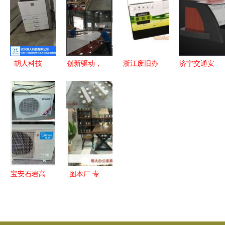
创新商业模
设备，含主
供应与厂家
式探析
机
的全链条服
务
胡人科技
创新驱动，
浙江废旧办
济宁交通安
您的办公设
视界不同
公设备回
全服务中心
备专家，提
迅鑫以科技
收、采购与
控制台指挥
供高效复印
之光重塑办
出售全攻略
调度指挥桌
机维修与在
公照明新体
办公值班台
线咨询服务
验
制作工厂
以匠心照亮
安全之路
宝安石岩高
图本厂 专
价回收服
业定制各类
务，一站式
办公家具，
处理空调电
一站式采购