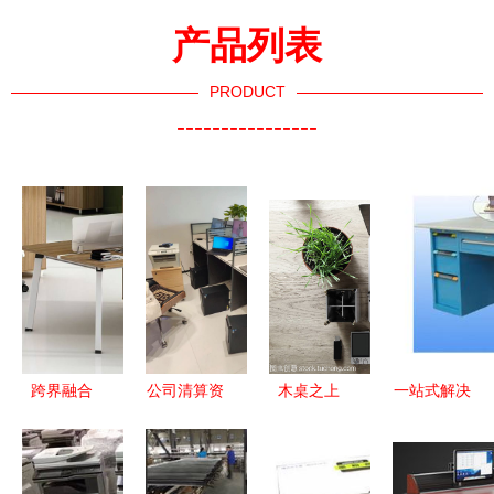
产品列表
PRODUCT
----------------
跨界融合
公司清算资
木桌之上
一站式解决
北京通达铭
产转让 95
办公设备、
方案 探索
扬办公设备
新自用台式
眼镜与用品
办公设备销
与化妆品的
办公电脑及
的秩序美学
售、批发、