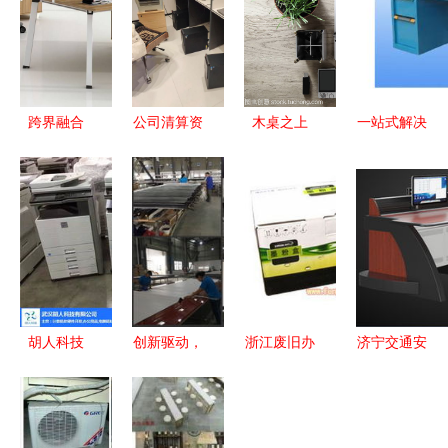
跨界融合
公司清算资
木桌之上
一站式解决
北京通达铭
产转让 95
办公设备、
方案 探索
扬办公设备
新自用台式
眼镜与用品
办公设备销
与化妆品的
办公电脑及
的秩序美学
售、批发、
创新商业模
设备，含主
供应与厂家
式探析
机
的全链条服
务
胡人科技
创新驱动，
浙江废旧办
济宁交通安
您的办公设
视界不同
公设备回
全服务中心
备专家，提
迅鑫以科技
收、采购与
控制台指挥
供高效复印
之光重塑办
出售全攻略
调度指挥桌