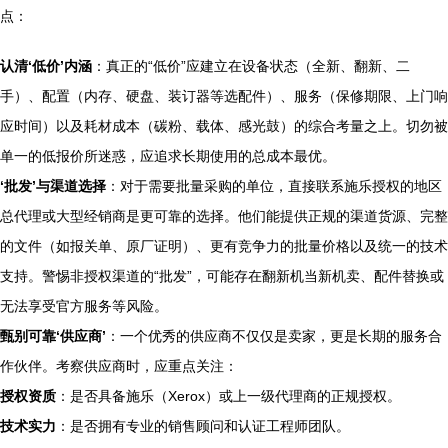
点：
认清‘低价’内涵
：真正的“低价”应建立在设备状态（全新、翻新、二
手）、配置（内存、硬盘、装订器等选配件）、服务（保修期限、上门响
应时间）以及耗材成本（碳粉、载体、感光鼓）的综合考量之上。切勿被
单一的低报价所迷惑，应追求长期使用的总成本最优。
‘批发’与渠道选择
：对于需要批量采购的单位，直接联系施乐授权的地区
总代理或大型经销商是更可靠的选择。他们能提供正规的渠道货源、完整
的文件（如报关单、原厂证明）、更有竞争力的批量价格以及统一的技术
支持。警惕非授权渠道的“批发”，可能存在翻新机当新机卖、配件替换或
无法享受官方服务等风险。
甄别可靠‘供应商’
：一个优秀的供应商不仅仅是卖家，更是长期的服务合
作伙伴。考察供应商时，应重点关注：
授权资质
：是否具备施乐（Xerox）或上一级代理商的正规授权。
技术实力
：是否拥有专业的销售顾问和认证工程师团队。